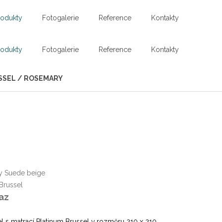
rodukty
Fotogalerie
Reference
Kontakty
rodukty
Fotogalerie
Reference
Kontakty
USSEL / ROSEMARY
 Suede beige
Brussel
az
el s matrací Platinum Brussel v rozměru 210 x 210.