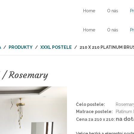
Home
O nás
P
Home
O nás
P
A
/
PRODUKTY
/
XXXL POSTELE
/
210 X 210 PLATINUM BR
l / Rosemary
Čelo postele:
Rosemary
Matrace postele:
Platinum 
na dot
Cena za 210 x 210:
Velice hezká a elegantní post