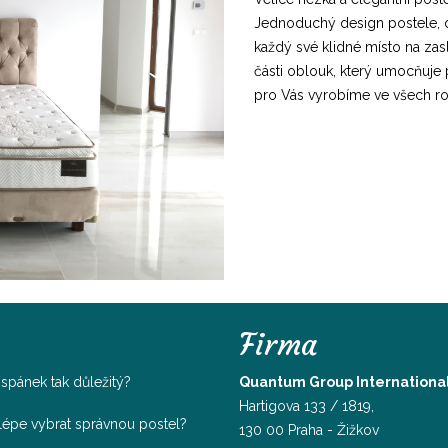
Jednoduchý design postele, dává
každý své klidné místo na za
části oblouk, který umocňuje 
pro Vás vyrobíme ve všech r
Firma
e spánek tak důležitý?
Quantum Group International, 
Hartigova 133 / 1819,
jlépe vybrat správnou postel?
130 00 Praha - Žižkov