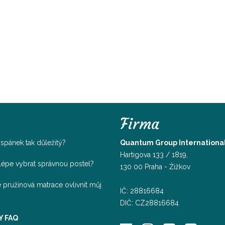
Firma
e spánek tak důležitý?
Quantum Group International, 
Hartigova 133 / 1819,
jlépe vybrat správnou postel?
130 00 Praha - Žižkov
 pružinová matrace ovlivnit můj
IČ: 28816684
DIČ: CZ28816684
Y FAQ