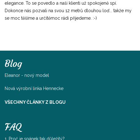
elegance. To se povedlo a naši klienti už spokojeně spí.
Dokonce nás pozvali na svou 12 metrů dlouhou loď... takže my
se moc těšíme a určitěmoc rádi přijedeme. :-)
Blog
Eleanor - nový model
Nová výrobní linka Hennecke
VŠECHNY ČLÁNKY Z BLOGU
FAQ
1. Proč je spánek tak důležitý?