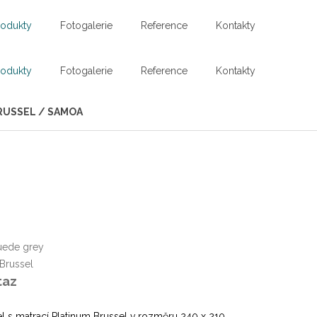
rodukty
Fotogalerie
Reference
Kontakty
rodukty
Fotogalerie
Reference
Kontakty
BRUSSEL / SAMOA
uede grey
 Brussel
taz
el s matrací Platinum Brussel v rozměru 240 x 210,