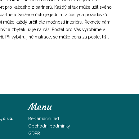
t pro každého z partnerů. Každý si tak může užít svého
artnera. Snížené čelo je jedním z častých požadavků
si může každý určit dle možností interiéru. Řeknete nám
ýt a zbytek už je na nás. Postel pro Vás vyrobíme v
Při výběru jiné matrace, se může cena za postel lišit.
Menu
s.r.o.
Reklamační řád
Obchodní podmínky
GDPR