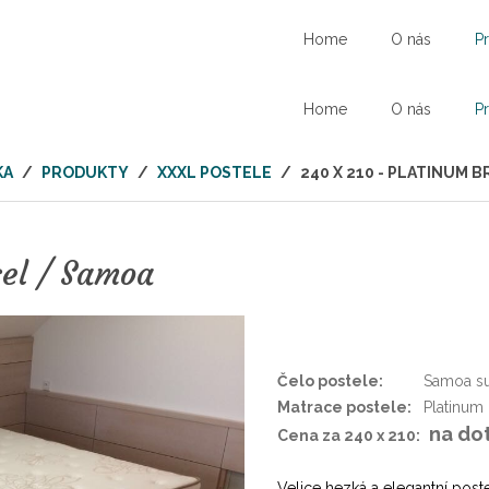
Home
O nás
P
Home
O nás
P
KA
/
PRODUKTY
/
XXXL POSTELE
/
240 X 210 - PLATINUM 
sel / Samoa
Čelo postele:
Samoa s
Matrace postele:
Platinum
na do
Cena za 240 x 210:
Velice hezká a elegantní post